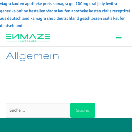
viagra kaufen apotheke preis
kamagra gel 100mg oral jelly
levitra
generika online bestellen
viagra kaufen apotheke kosten
cialis rezeptfrei
aus deutschland
kamagra shop deutschland geschlossen
cialis kaufen
Zum
deutschland
Inhalt
Hau
springen
Allgemein
Es scheint, als ob wir nicht das finden konnten, wonach du
gesucht hast. Möglicherweise hilft eine Suche.
Suchen
nach: