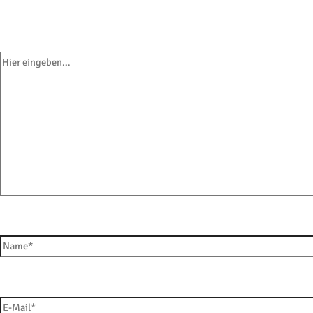
mit
*
markiert
Hier eingeben…
Name*
E-Mail*