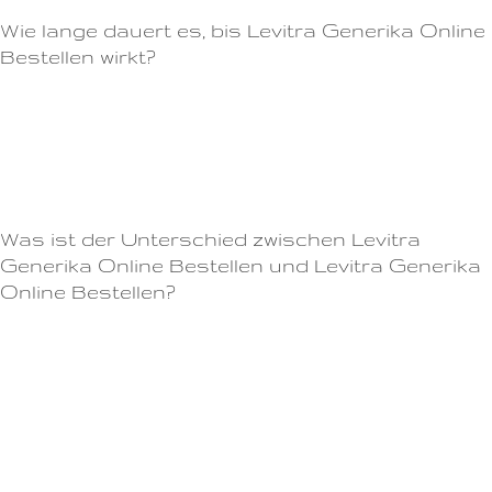
Wie lange dauert es, bis Levitra Generika Online
Bestellen wirkt?
Die Einnahme ist einfach und diskret, da kein Rezept benötigt
wird.Achten Sie darauf, dass Sie Cialis genau nach den Anweisungen
Ihres Arztes einnehmen.Verpassen Sie nicht die Chance, Ihr Sexualleben
zu verbessern und bestellen Sie Pfizer Viagra noch heute!
Was ist der Unterschied zwischen Levitra
Generika Online Bestellen und Levitra Generika
Online Bestellen?
" Frank, 60: "Ich hatte aufgrund meiner Diabetes-Erkrankung große
Probleme mit meinen Erektionen.Verbessern Sie Ihr Liebesleben mit
Viagra Wirkung Frauen Verstärkt die Libido und fördert das sexuelle
Verlangen bei Frauen Sie möchten Ihre sexuelle Beziehung auf die
nächste Ebene bringen?Viagra ist ein Medikament, das bei erektiler
Dysfunktion (ED) bei Männern angewendet wird.