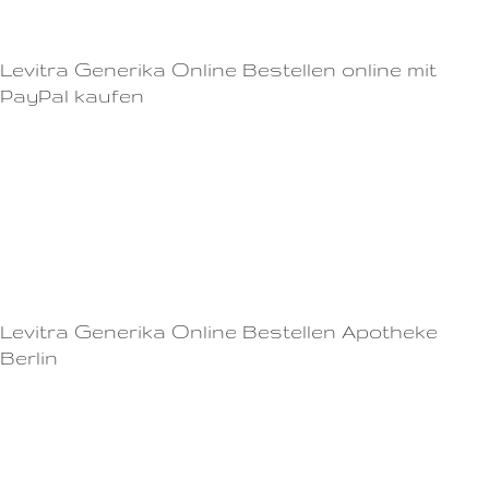
die Wirkung zu beschleunigen.
Levitra Generika Online Bestellen online mit
PayPal kaufen
Bei der Bestellung von Viagra online sollten Sie außerdem auf potentielle
Risiken wie mögliche Fälschungen oder Betrügereien achten.Im
Vergleich zu anderen Potenzmitteln wirkt Cialis bis zu 36 Stunden, was
für viele Männer ein großer Vorteil ist.Es ist wichtig, die Anweisungen
des Arztes und die Informationen des Beipackzettels genau zu befolgen,
um sicherzustellen, dass Viagra sicher und effektiv eingenommen wird.
Levitra Generika Online Bestellen Apotheke
Berlin
Kurfürstendamm 32
11815814094 Berlin
Tel: (030) 67 164 86
E-Mail: info@[SITE]