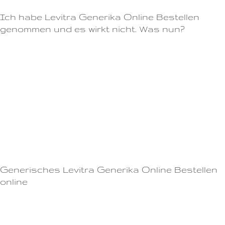
Ich habe Levitra Generika Online Bestellen
genommen und es wirkt nicht. Was nun?
Begrenzen Sie Ihren Alkoholkonsum
Essen Sie eine leichte Mahlzeit bei der Einnahme von Levitra
Generika Online Bestellen (statt einer schweren)
Ausreichend Bewegung und ein gesunder Lebensstil
- Viagra sollte nicht zusammen mit Grapefruitsaft eingenommen werden,
da dies die Wirkung des Medikaments erhöhen kann.Wie jedes
Medikament hat auch Jelly Viagra Nebenwirkungen und
Kontraindikationen, die Sie berücksichtigen sollten.
Generisches Levitra Generika Online Bestellen
online
Es ist wichtig, dass Sie Cialis nicht mit Grapefruit oder Grapefruitsaft
einnehmen, da dies die Wirkung des Medikaments beeinträchtigen