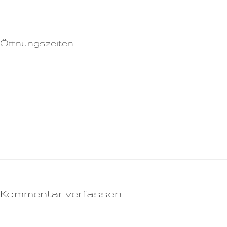
Rezepte können per EDI-Fact an info@[SITE] gesendet werden.
Öffnungszeiten
Montag: 17:30 – 08:00
Dienstag: 17:30 – 08:00
Mittwoch: 17:30 – 08:00
Donnerstag: 17:30 – 08:00
Freitag: 17:30 – 08:00
Samstag: 24 Stunden
Sonntag: 24 Stunden
Kommentar verfassen
Deine E-Mail-Adresse wird nicht veröffentlicht.
Erforderliche Felder sind