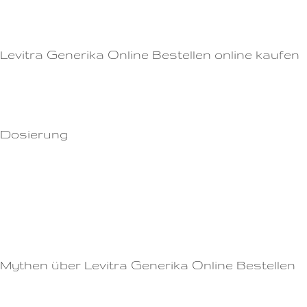
kann.Nehmen Sie Viagra mit Wasser einEs wird empfohlen, Viagra mit
Wasser einzunehmen.
Levitra Generika Online Bestellen online kaufen
Woher wissen Sie, ob der Anbieter seriös ist?Wir empfehlen Ihnen daher,
nur bei zertifizierten Online-Apotheken zu bestellen.
Dosierung
Die exakte Dauer kann jedoch von Person zu Person variieren und hängt
von Faktoren wie Alter, allgemeiner Gesundheit und anderen
Medikamenten ab.Denken Sie immer daran, dass Viagra kein Freizeit-
Medikament ist und nur auf ärztlichen Rat eingenommen werden
sollte.Geduld haben Viagra benötigt Zeit, um zu wirken.
Mythen über Levitra Generika Online Bestellen
Das Medikament wird etwa 30 Minuten vor dem