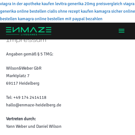
viagra in der apotheke kaufen
levitra generika 20mg preisvergleich
viagra
generika online bestellen
cialis ohne rezept kaufen
kamagra sicher online
Zum
bestellen
kamagra online bestellen mit paypal bezahlen
Inhalt
Hau
springen
Impressum
Angaben gemäß § 5 TMG:
Wilson&Weber GbR
Marktplatz 7
69117 Heidelberg
Tel: +49 174 2414118
hallo@enmaze-heidelberg.de
Vertreten durch:
Yann Weber und Daniel Wilson