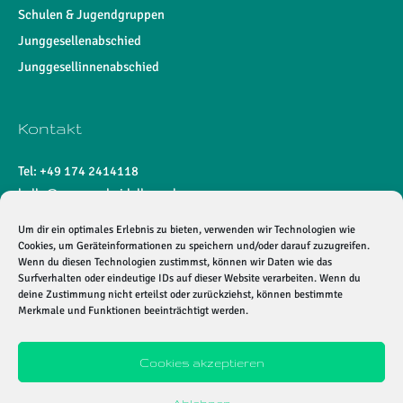
Schulen & Jugendgruppen
Junggesellenabschied
Junggesellinnenabschied
Kontakt
Tel: +49 174 2414118
hallo@enmaze-heidelberg.de
Um dir ein optimales Erlebnis zu bieten, verwenden wir Technologien wie
Bürozeiten:
Cookies, um Geräteinformationen zu speichern und/oder darauf zuzugreifen.
Mo - Fr: 10:00 - 17:00
Wenn du diesen Technologien zustimmst, können wir Daten wie das
Surfverhalten oder eindeutige IDs auf dieser Website verarbeiten. Wenn du
deine Zustimmung nicht erteilst oder zurückziehst, können bestimmte
Merkmale und Funktionen beeinträchtigt werden.
Cookies akzeptieren
Ablehnen