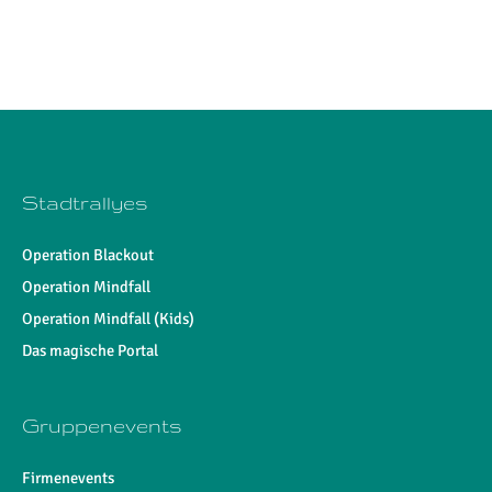
Die Inhalte dieser Website werden mit größtmöglicher Sorgfalt
erstellt. Wir übernehmen keine Haftung für die Inhalte verlinkter
Seiten
Stadtrallyes
Operation Blackout
Operation Mindfall
Operation Mindfall (Kids)
Das magische Portal
Gruppenevents
Firmenevents