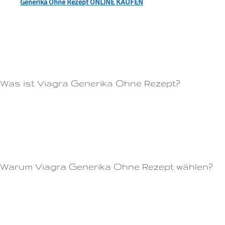
Generika Ohne Rezept ONLINE KAUFEN
Erektile Dysfunktion kann verschiedene Ursachen haben, wie z.Es ist
auch wichtig, die Dosierungsempfehlungen des Arztes sorgfältig zu
befolgen und nicht mehr Viagra einzunehmen als verschrieben
wurde.Wie funktioniert Cialis generika?
Was ist Viagra Generika Ohne Rezept?
Bestellen Sie noch heute Rezeptfrei Viagra und erleben Sie bald wieder
sexuelle Freiheit und Selbstvertrauen!Mit dem Online-Kauf von Cialis
können Sie diskret bleiben und niemand wird von Ihrem Kauf
erfahren.Auch Frauen und Kinder sollten Cialis nicht einnehmen.
Warum Viagra Generika Ohne Rezept wählen?
Vielseitigkeit: Wir bieten eine große Auswahl an Viagra-Produkten in
verschiedenen Varianten, Dosierungen und Mengen an, um die
besonderen Bedürfnisse jedes Kunden zu erfüllen.Es enthält den