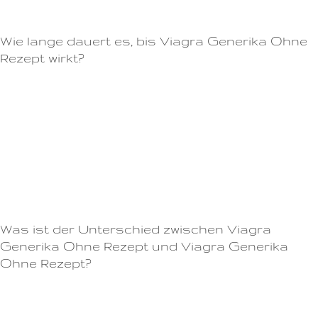
Körper.
Wie lange dauert es, bis Viagra Generika Ohne
Rezept wirkt?
Andererseits sollten Sie auf die Angebote von unseriösen Verkäufern
achten, die gefälschte Medikamente anbieten.Es ist vielmehr eine
Unterstützung für Männer, die bereits erregt sind, aber aufgrund einer
körperlichen Ursache Probleme haben, eine Erektion zu erreichen oder
aufrechtzuerhalten.Wer jedoch von Cialis profitieren kann, wird eine
längere und verbesserte sexuelle Erfahrung erfahren und die spontanen
Momente des Lebens genießen können.
Was ist der Unterschied zwischen Viagra
Generika Ohne Rezept und Viagra Generika
Ohne Rezept?
Wenn eine höhere Dosis notwendig ist, sollte dies nur in Absprache mit
einem Arzt erfolgen.Nehmen Sie unsere Pillen einfach vor dem