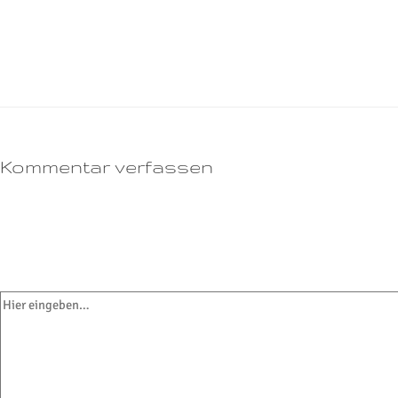
Donnerstag: 17:30 – 08:00
Freitag: 17:30 – 08:00
Samstag: 24 Stunden
Sonntag: 24 Stunden
Kommentar verfassen
Deine E-Mail-Adresse wird nicht veröffentlicht.
Erforderliche Felder sind
mit
*
markiert
Hier eingeben…