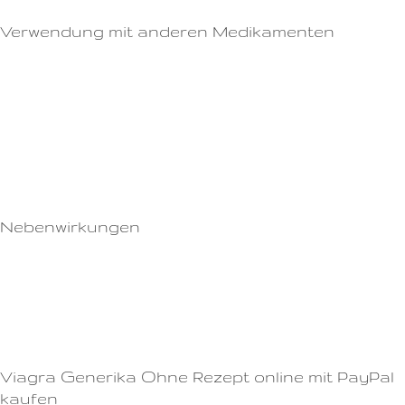
Verwendung mit anderen Medikamenten
Studien zeigen, dass sie die sexuelle Lust erhöht und die Erektion
verbessert.Wir empfehlen Ihnen, Viagra Tabletten von einer
vertrauenswürdigen Apotheke zu kaufen, um sicherzustellen, dass Sie
ein sicheres und effektives Produkt erhalten.Das kann passieren, wenn sie
glauben, dass sie ohne das Medikament keine Erektion bekommen
können.
Nebenwirkungen
Das gilt auch für den Kauf von Potenzmitteln.Ihr Sexualleben wird es
Ihnen danken!Die richtige Einnahme von Viagra Pill Wenn Sie Viagra Pill
zur Behandlung von erektiler Dysfunktion verwenden, sollten Sie sie
immer genau nach den Anweisungen Ihres Arztes einnehmen.
Viagra Generika Ohne Rezept online mit PayPal
kaufen