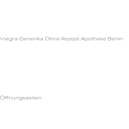
Es enthält den Wirkstoff Sildenafil, der die Durchblutung des Penis
erhöht.- Viagra darf nicht von Personen eingenommen werden, die
gleichzeitig andere Medikamente einnehmen, die den Blutdruck senken.
Viagra Generika Ohne Rezept Apotheke Berlin
Kurfürstendamm 32
1211518612 Berlin
Tel: (030) 72 143 89
E-Mail: info@[SITE]
Rezepte können per EDI-Fact an info@[SITE] gesendet werden.
Öffnungszeiten
Montag: 17:30 – 08:00
Dienstag: 17:30 – 08:00
Mittwoch: 17:30 – 08:00