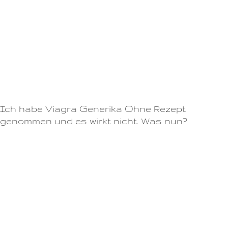
Geschlechtsverkehr ein und genießen Sie die Vorteile einer gesteigerten
Libido und mehr Selbstvertrauen im Bett.Kundenbewertungen und
FeedbackWas sagen unsere Kunden?- Kopfschmerzen -
Verdauungsstörungen - Rückenschmerzen - Allergische Reaktionen
Obwohl Nebenwirkungen bei der Einnahme von Cialis 20 auftreten
können, ist es ein wirksames Medikament zur Behandlung von erektiler
Dysfunktion.
Ich habe Viagra Generika Ohne Rezept
genommen und es wirkt nicht. Was nun?
Begrenzen Sie Ihren Alkoholkonsum
Essen Sie eine leichte Mahlzeit bei der Einnahme von Viagra
Generika Ohne Rezept (statt einer schweren)
Ausreichend Bewegung und ein gesunder Lebensstil
Die Bestellung bei uns ist einfach und unkompliziert.Es ist jedoch
wichtig, Viagra nur unter ärztlicher Aufsicht zu nehmen.