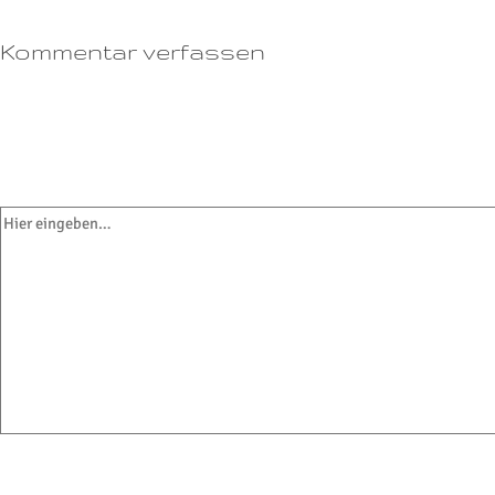
Kommentar verfassen
Deine E-Mail-Adresse wird nicht veröffentlicht.
Erforderliche Felder sind
mit
*
markiert
Hier eingeben…
Name*