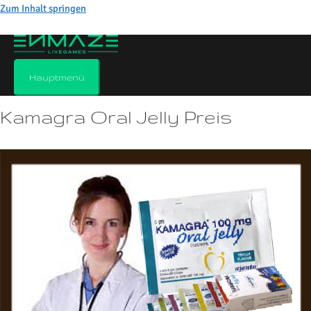
Zum Inhalt springen
Kamagra oral jelly preis
Kommentar verfassen
/
Allgemein
/ Von
Hauptmenü
Kamagra Oral Jelly Preis