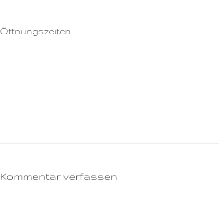
Rezepte können per EDI-Fact an info@[SITE] gesendet werden.
Öffnungszeiten
Montag: 17:30 – 08:00
Dienstag: 17:30 – 08:00
Mittwoch: 17:30 – 08:00
Donnerstag: 17:30 – 08:00
Freitag: 17:30 – 08:00
Samstag: 24 Stunden
Sonntag: 24 Stunden
Kommentar verfassen
Deine E-Mail-Adresse wird nicht veröffentlicht.
Erforderliche Felder sind
mit
*
markiert