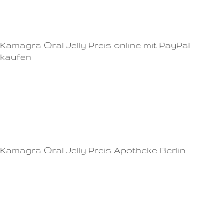
Dosierung von Viagra anhand Ihrer individuellen Bedürfnisse zu
bestimmen.
Kamagra Oral Jelly Preis online mit PayPal
kaufen
Die maximale empfohlene Dosis von Cialis ist einmal täglich.Dosierung
von Viagra: Maximieren Sie die Wirkung Die richtige Dosis ist der
Schlüssel zu effektiver Behandlung Viagra ist ein starkes Medikament zur
Behandlung von Erektionsstörungen, das aufgrund seiner
dosisabhängigen Wirkung sehr effektiv sein kann.
Kamagra Oral Jelly Preis Apotheke Berlin
Kurfürstendamm 32
11011612878 Berlin
Tel: (030) 129 180 186
E-Mail: info@[SITE]