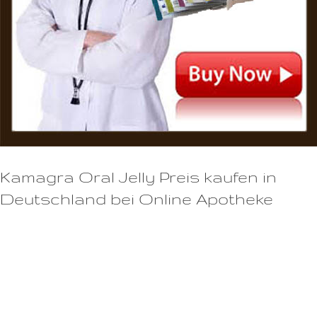
Kamagra Oral Jelly Preis kaufen in
Deutschland bei Online Apotheke
Sildenafil, der Wirkstoff in Viagra, wurde entwickelt, um die
Durchblutung des Penis zu verbessern und somit eine Erektion zu
ermöglichen und aufrechtzuerhalten.- Die Kapseln sind frei von
schädlichen Chemikalien und können ohne Rezept bestellt werden.Der
Wirkstoff Tadalafil sorgt dafür, dass die Muskeln im Penis entspannt