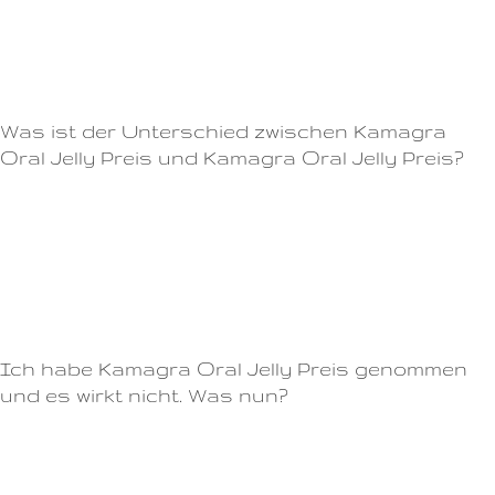
dokumentiertes und zugelassenes Potenzmittel ohne lästige
Arztbesuche.Bevor Sie jedoch eine Entscheidung treffen, ist es wichtig
zu verstehen, was Sie von der Einnahme von Cialis erwarten können.
Was ist der Unterschied zwischen Kamagra
Oral Jelly Preis und Kamagra Oral Jelly Preis?
Was ist Cialis und wofür wird es eingesetzt?Probieren Sie Cialis 20 noch
heute und erleben Sie die Vorzüge dieses Wirksames Potenzmittel
selbst!Der Wirkstoff Tadalafil hemmt das Enzym Phosphodiesterase-5
(PDE-5), das normalerweise die Erektion durch Verringerung der
Blutzufuhr zum Penis beendet.
Ich habe Kamagra Oral Jelly Preis genommen
und es wirkt nicht. Was nun?
Begrenzen Sie Ihren Alkoholkonsum
Essen Sie eine leichte Mahlzeit bei der Einnahme von Kamagra