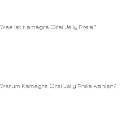
wählen.Beide Wirkstoffe gehören zur Gruppe der PDE-5-Hemmer und
haben ähnliche Wirkungsweisen.
Was ist Kamagra Oral Jelly Preis?
Sie können von uns eine schnelle und zuverlässige Lieferung erwarten,
um sicherzustellen, dass Ihre Bedürfnisse diskret und schnell erfüllt
werden.Wo kann man Viagra Penis kaufen?Beide Medikamente helfen
dabei, eine Erektion zu erreichen, aber es gibt Unterschiede zwischen
ihnen.
Warum Kamagra Oral Jelly Preis wählen?
Wir freuen uns auf Ihre Bestellung!Gelbe Viagra ist ein bekanntes
Medikament zur Behandlung von erektiler Dysfunktion (ED).Die
empfohlene Dosis beträgt eine Tablette à 50 mg etwa eine Stunde vor
dem Geschlechtsverkehr.Die Wirkung hält bis zu 36 Stunden an, viel
länger als bei anderen Potenzmitteln.