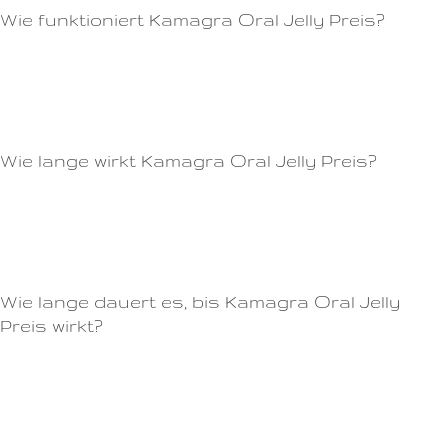
Wie funktioniert Kamagra Oral Jelly Preis?
Mit Viagra können Männer ein erfülltes Sexualleben genießen und ihre
Partnerschaft stärken.Diese sind allerdings in den meisten Fällen mild bis
mäßig ausgeprägt und verschwinden von selbst nach einiger Zeit.
Wie lange wirkt Kamagra Oral Jelly Preis?
Es gibt auch andere Arzneimittel, die bei Erektionsstörungen helfen
können.Es beinhaltet den Wirkstoff Sildenafil, der die Durchblutung des
Penis verbessert und somit eine Erektion erleichtert.
Wie lange dauert es, bis Kamagra Oral Jelly
Preis wirkt?
Unsere Kunden schätzen uns für unseren exzellenten Kundenservice und
die schnelle Lieferung.Zu den häufigsten Nebenwirkungen von Cialis
gehören Kopfschmerzen, Rückenschmerzen, Schwindel und
Verdauungsprobleme.Mit Cialis 20mg ohne Rezept kaufen Sie ein