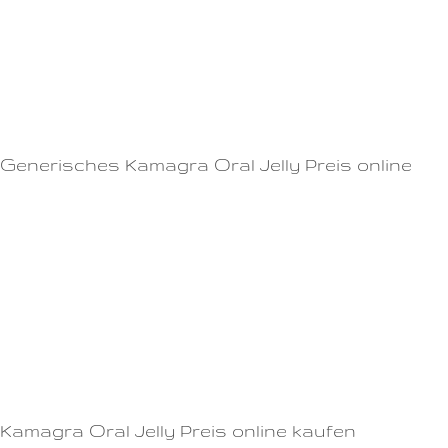
Oral Jelly Preis (statt einer schweren)
Ausreichend Bewegung und ein gesunder Lebensstil
Eine offene Kommunikation zwischen Partnern kann helfen,
Potenzprobleme zu überwinden.Viagra wird nur bei sexueller
Stimulation wirksam und ist kein Aphrodisiakum.
Generisches Kamagra Oral Jelly Preis online
Sie benötigen kein Rezept und es ist auch kein Arztbesuch
erforderlich.Wenn Sie Erfahrungen mit Viagra gemacht haben oder mehr
darüber erfahren möchten, sprechen Sie mit Ihrem
Arzt.Vorteile|Nachteile - Mehr Privatsphäre - Höhere Verfügbarkeit -
Schnellere Lieferung - Einfachere Navigation - Aufgeschlossener Markt | -
Kein Arztbesuch - Keine medizinische Überwachung CIALIS OHNE
REZEPT KAUFEN: GEBRAUCHSINFORMATIONEN FÜR CIALIS Was ist
Cialis?
Kamagra Oral Jelly Preis online kaufen