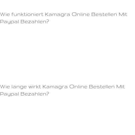
Erfahrung führen kann.
Wie funktioniert Kamagra Online Bestellen Mit
Paypal Bezahlen?
Wir bieten hochwertige Viagra für Frauen von renommierten Herstellern
an.Bevor Sie Cialis Rezepte einnehmen, sollten Sie sich jedoch daran
erinnern, dass Sie es nur auf ärztliche Anweisung hin und nach
sorgfältiger Prüfung der individuellen Eigenschaften Ihres Körpers
einnehmen sollten.Eine regelmäßige Einnahme von Viagra wird in der
Regel nicht empfohlen und kann unerwünschte Nebenwirkungen haben.
Wie lange wirkt Kamagra Online Bestellen Mit
Paypal Bezahlen?
Es ist sicher und effektiv und kann Ihnen helfen, Ihr Sexualleben zu
verbessern.Viagra ist ein wirksames Medikament zur Behandlung von
Erektionsstörungen bei Männern.Cialis hat jedoch einen längeren
Wirkungseintritt als Viagra.