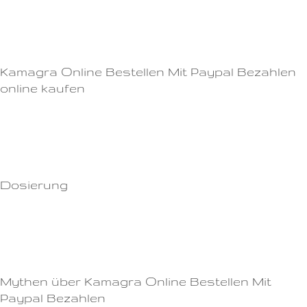
Es ist einfach im Gebrauch, da eine Tablette zwischen 30 und 60 Minuten
vor dem Geschlechtsverkehr eingenommen werden muss.Die Wirkung
und ihre Vorteile von Cialis Was ist Cialis?
Kamagra Online Bestellen Mit Paypal Bezahlen
online kaufen
Warum Sildenafil Viagra online bestellen?Schlucken Sie die Tablette ganz
Schlucken Sie die Tablette ganz mit einem Glas Wasser.Es sollte jedoch
beachtet werden, dass Viagra nicht für alle Männer geeignet ist.
Dosierung
Frauen Viagra verbessert auch die sexuelle Befriedigung und das
Vertrauen der Frauen in ihre Fähigkeiten.Empfehlungen zur Anwendung
von Apotheke Viagra 1.
Mythen über Kamagra Online Bestellen Mit
Paypal Bezahlen