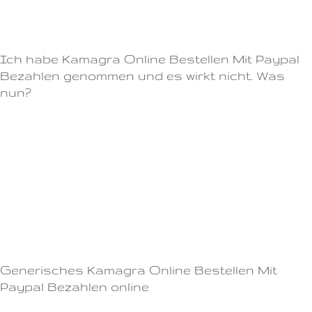
leiden.Unsere Kunden schätzen unsere zuverlässige und diskrete
Abwicklung, die sie bequem von zu Hause aus durchführen können.
Ich habe Kamagra Online Bestellen Mit Paypal
Bezahlen genommen und es wirkt nicht. Was
nun?
Begrenzen Sie Ihren Alkoholkonsum
Essen Sie eine leichte Mahlzeit bei der Einnahme von Kamagra
Online Bestellen Mit Paypal Bezahlen (statt einer schweren)
Ausreichend Bewegung und ein gesunder Lebensstil
Die Bestellung bei uns ist einfach und unkompliziert.Schritt 2: Unsere
Apotheke wird Ihre Bestellung bearbeiten und Ihnen eine
Bestätigungsmail mit weiteren Informationen senden.
Generisches Kamagra Online Bestellen Mit
Paypal Bezahlen online