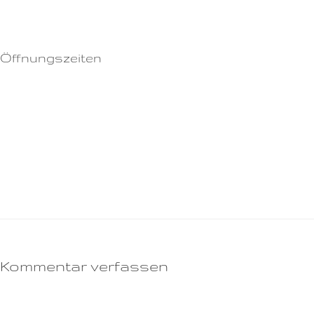
Rezepte können per EDI-Fact an info@[SITE] gesendet werden.
Öffnungszeiten
Montag: 17:30 – 08:00
Dienstag: 17:30 – 08:00
Mittwoch: 17:30 – 08:00
Donnerstag: 17:30 – 08:00
Freitag: 17:30 – 08:00
Samstag: 24 Stunden
Sonntag: 24 Stunden
Kommentar verfassen
Deine E-Mail-Adresse wird nicht veröffentlicht.
Erforderliche Felder sind