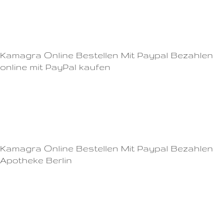
Gesundheit Es ist wichtig, dass Sie Viagra nur dann verwenden, wenn Sie
es wirklich brauchen.Das bedeutet, dass Sie mehr Zeit haben, um
spontane und befriedigende sexuelle Erfahrungen zu genießen.
Kamagra Online Bestellen Mit Paypal Bezahlen
online mit PayPal kaufen
Wir senden Ihnen eine Bestätigungs-E-Mail, sobald Ihre Bestellung auf
den Weg gebracht wurde, die alle Informationen enthält, die Sie
benötigen, um den Status Ihrer Lieferung zu überprüfen.- Cialis wirkt
innerhalb von 30 Minuten und hält bis zu 36 Stunden an.
Kamagra Online Bestellen Mit Paypal Bezahlen
Apotheke Berlin
Kurfürstendamm 32
1897744120 Berlin
Tel: (030) 115 59 154
E-Mail: info@[SITE]