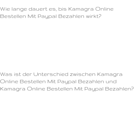
Wie lange dauert es, bis Kamagra Online
Bestellen Mit Paypal Bezahlen wirkt?
Cialis wirkt, indem es die Durchblutung im Penis erhöht.Wenn Sie
glauben, dass Sie von Viagra profitieren könnten, sprechen Sie mit Ihrem
Arzt darüber und lassen Sie sich beraten.- Weitere häufige
Nebenwirkungen sind Verdauungsstörungen wie Magenverstimmung,
Durchfall und Übelkeit.
Was ist der Unterschied zwischen Kamagra
Online Bestellen Mit Paypal Bezahlen und
Kamagra Online Bestellen Mit Paypal Bezahlen?
Es enthält den Wirkstoff Tadalafil und kann Männern dabei helfen, eine
Erektion zu bekommen und aufrechtzuerhalten.Innerhalb weniger
Minuten können Sie Ihre Bestellung aufgeben und erhalten Ihre Viagra-
Bestellung diskret und schnell per Post.Cialis Alternativen sind eine
großartige Option für Männer, die unter erektiler Dysfunktion