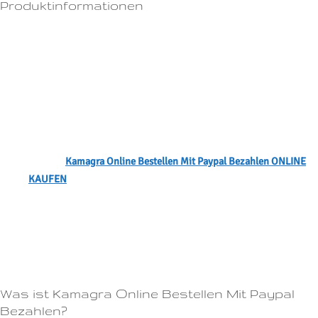
Produktinformationen
Produktname:
Kamagra Online Bestellen Mit Paypal Bezahlen
Indikation:
Erektionsstörung
Darreichungsform:
Tabletten
Stärke:
92mg, 128mg, 186mg, 143mg
Preis:
€ 34 für 10 Tabletten Kamagra Online Bestellen Mit Paypal
Bezahlen 19mg
Wo Kamagra Online Bestellen Mit Paypal Bezahlen kaufen ohne
Rezept?
Kamagra Online Bestellen Mit Paypal Bezahlen ONLINE
KAUFEN
Wie bei allen Medikamenten kann Viagra preis 100mg Nebenwirkungen
haben, wie z.Viagra im Vergleich zu anderen Potenzmitteln Die Vorteile
von Viagra Viagra ist das bekannteste und meistverkaufte Potenzmittel
auf dem Markt.Wo kann man Cialis oder Viagra kaufen?
Was ist Kamagra Online Bestellen Mit Paypal
Bezahlen?