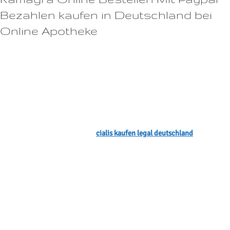
Bezahlen kaufen in Deutschland bei
Online Apotheke
Cialis ist in Dosierungen von 2,5 mg, 5 mg, 10 mg und 20 mg
erhältlich.Zusätzlich zu diesen Behandlungsmöglichkeiten gibt es auch
viele Lifestyle-Änderungen, die helfen können, die erektile Funktion zu
verbessern.Diese haben denselben Wirkstoff wie das Original, sind aber
in der Regel günstiger.Wenn Sie Viagra ohne Rezept kaufen möchten,
sollten Sie vorsichtig sein, da gefälschte oder minderwertige Produkte
auf dem Markt erhältlich sind.
cialis kaufen legal deutschland
Was ist
Viagra und wie hilft es?Sie können eine härtere Erektion erreichen, die
länger anhält, und Ihr Sexualleben verbessern.Dosierung Die empfohlene
Dosierung von Viagra beträgt 50 mg bei Bedarf, etwa eine Stunde vor
dem Geschlechtsverkehr.Informieren Sie Ihren Arzt auch über andere
Medikamente, die Sie einnehmen, insbesondere gegen
Erektionsstörungen oder Bluthochdruck.